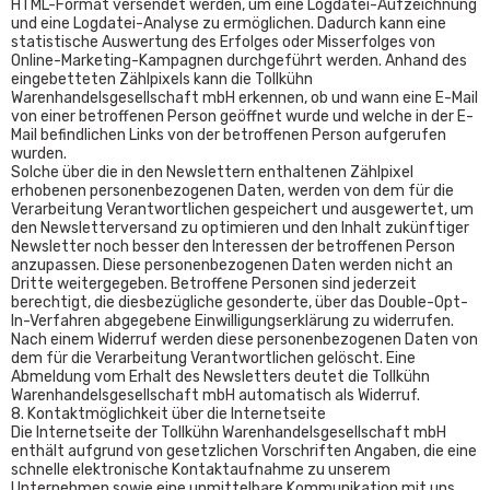
HTML-Format versendet werden, um eine Logdatei-Aufzeichnung
und eine Logdatei-Analyse zu ermöglichen. Dadurch kann eine
statistische Auswertung des Erfolges oder Misserfolges von
Online-Marketing-Kampagnen durchgeführt werden. Anhand des
eingebetteten Zählpixels kann die Tollkühn
Warenhandelsgesellschaft mbH erkennen, ob und wann eine E-Mail
von einer betroffenen Person geöffnet wurde und welche in der E-
Mail befindlichen Links von der betroffenen Person aufgerufen
wurden.
Solche über die in den Newslettern enthaltenen Zählpixel
erhobenen personenbezogenen Daten, werden von dem für die
Verarbeitung Verantwortlichen gespeichert und ausgewertet, um
den Newsletterversand zu optimieren und den Inhalt zukünftiger
Newsletter noch besser den Interessen der betroffenen Person
anzupassen. Diese personenbezogenen Daten werden nicht an
Dritte weitergegeben. Betroffene Personen sind jederzeit
berechtigt, die diesbezügliche gesonderte, über das Double-Opt-
In-Verfahren abgegebene Einwilligungserklärung zu widerrufen.
Nach einem Widerruf werden diese personenbezogenen Daten von
dem für die Verarbeitung Verantwortlichen gelöscht. Eine
Abmeldung vom Erhalt des Newsletters deutet die Tollkühn
Warenhandelsgesellschaft mbH automatisch als Widerruf.
8. Kontaktmöglichkeit über die Internetseite
Die Internetseite der Tollkühn Warenhandelsgesellschaft mbH
enthält aufgrund von gesetzlichen Vorschriften Angaben, die eine
schnelle elektronische Kontaktaufnahme zu unserem
Unternehmen sowie eine unmittelbare Kommunikation mit uns