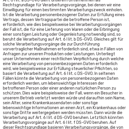
Art. 6 I lit. a DS-GVO dient unserem Unternehmen als
Rechtsgrundlage für Verarbeitungsvorgänge, bei denen wir eine
Einwilligung für einen bestimmten Verarbeitungszweck einholen.
Ist die Verarbeitung personenbezogener Daten zur Erfüllung eines
Vertrags, dessen Vertragspartei die betroffene Person ist,
erforderlich, wie dies beispielsweise bei Verarbeitungsvorgängen
der Fall ist, die für eine Lieferung von Waren oder die Erbringung
einer sonstigen Leistung oder Gegenleistung notwendig sind, so
beruht die Verarbeitung auf Art. 6 I lit. b DS-GVO. Gleiches gilt für
solche Verarbeitungsvorgänge die zur Durchführung
vorvertraglicher Maßnahmen erforderlich sind, etwa in Fällen von
Anfragen zur unseren Produkten oder Leistungen. Unterliegt
unser Unternehmen einer rechtlichen Verpflichtung durch welche
eine Verarbeitung von personenbezogenen Daten erforderlich
wird, wie beispielsweise zur Erfüllung steuerlicher Pflichten, so
basiert die Verarbeitung auf Art. 6 I lit. c DS-GVO. In seltenen
Fällen könnte die Verarbeitung von personenbezogenen Daten
erforderlich werden, um lebenswichtige Interessen der
betroffenen Person oder einer anderen natürlichen Person zu
schützen. Dies wäre beispielsweise der Fall, wenn ein Besucher in
unserem Betrieb verletzt werden würde und daraufhin sein Name,
sein Alter, seine Krankenkassendaten oder sonstige
lebenswichtige Informationen an einen Arzt, ein Krankenhaus oder
sonstige Dritte weitergegeben werden müssten. Dann würde die
Verarbeitung auf Art. 6 I lit. d DS-GVO beruhen. Letztlich könnten
Verarbeitungsvorgänge auf Art. 6 I lit. f DS-GVO beruhen. Auf
dieser Rechtsgrundlage basieren Verarbeitungsvorgänge, die von