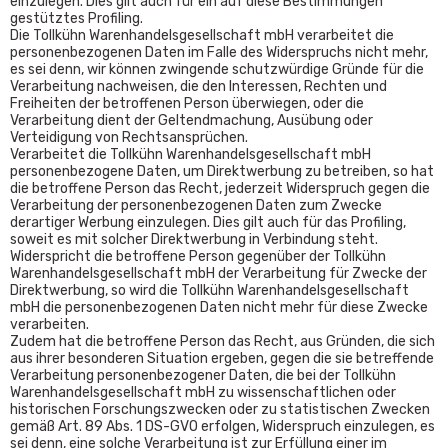
einzulegen. Dies gilt auch für ein auf diese Bestimmungen
gestütztes Profiling.
Die Tollkühn Warenhandelsgesellschaft mbH verarbeitet die
personenbezogenen Daten im Falle des Widerspruchs nicht mehr,
es sei denn, wir können zwingende schutzwürdige Gründe für die
Verarbeitung nachweisen, die den Interessen, Rechten und
Freiheiten der betroffenen Person überwiegen, oder die
Verarbeitung dient der Geltendmachung, Ausübung oder
Verteidigung von Rechtsansprüchen.
Verarbeitet die Tollkühn Warenhandelsgesellschaft mbH
personenbezogene Daten, um Direktwerbung zu betreiben, so hat
die betroffene Person das Recht, jederzeit Widerspruch gegen die
Verarbeitung der personenbezogenen Daten zum Zwecke
derartiger Werbung einzulegen. Dies gilt auch für das Profiling,
soweit es mit solcher Direktwerbung in Verbindung steht.
Widerspricht die betroffene Person gegenüber der Tollkühn
Warenhandelsgesellschaft mbH der Verarbeitung für Zwecke der
Direktwerbung, so wird die Tollkühn Warenhandelsgesellschaft
mbH die personenbezogenen Daten nicht mehr für diese Zwecke
verarbeiten.
Zudem hat die betroffene Person das Recht, aus Gründen, die sich
aus ihrer besonderen Situation ergeben, gegen die sie betreffende
Verarbeitung personenbezogener Daten, die bei der Tollkühn
Warenhandelsgesellschaft mbH zu wissenschaftlichen oder
historischen Forschungszwecken oder zu statistischen Zwecken
gemäß Art. 89 Abs. 1 DS-GVO erfolgen, Widerspruch einzulegen, es
sei denn, eine solche Verarbeitung ist zur Erfüllung einer im