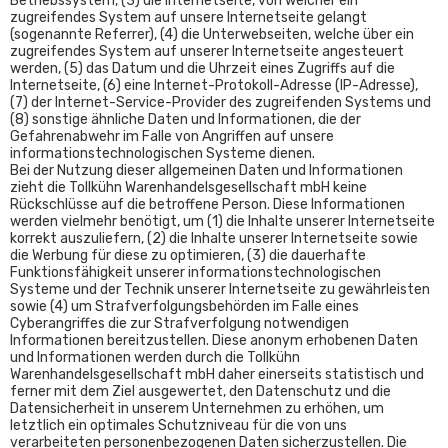
Betriebssystem, (3) die Internetseite, von welcher ein
zugreifendes System auf unsere Internetseite gelangt
(sogenannte Referrer), (4) die Unterwebseiten, welche über ein
zugreifendes System auf unserer Internetseite angesteuert
werden, (5) das Datum und die Uhrzeit eines Zugriffs auf die
Internetseite, (6) eine Internet-Protokoll-Adresse (IP-Adresse),
(7) der Internet-Service-Provider des zugreifenden Systems und
(8) sonstige ähnliche Daten und Informationen, die der
Gefahrenabwehr im Falle von Angriffen auf unsere
informationstechnologischen Systeme dienen.
Bei der Nutzung dieser allgemeinen Daten und Informationen
zieht die Tollkühn Warenhandelsgesellschaft mbH keine
Rückschlüsse auf die betroffene Person. Diese Informationen
werden vielmehr benötigt, um (1) die Inhalte unserer Internetseite
korrekt auszuliefern, (2) die Inhalte unserer Internetseite sowie
die Werbung für diese zu optimieren, (3) die dauerhafte
Funktionsfähigkeit unserer informationstechnologischen
Systeme und der Technik unserer Internetseite zu gewährleisten
sowie (4) um Strafverfolgungsbehörden im Falle eines
Cyberangriffes die zur Strafverfolgung notwendigen
Informationen bereitzustellen. Diese anonym erhobenen Daten
und Informationen werden durch die Tollkühn
Warenhandelsgesellschaft mbH daher einerseits statistisch und
ferner mit dem Ziel ausgewertet, den Datenschutz und die
Datensicherheit in unserem Unternehmen zu erhöhen, um
letztlich ein optimales Schutzniveau für die von uns
verarbeiteten personenbezogenen Daten sicherzustellen. Die