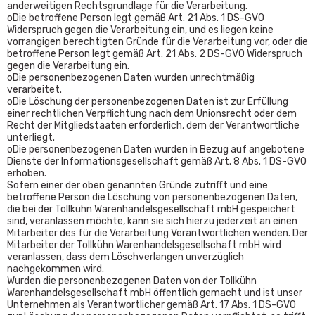
anderweitigen Rechtsgrundlage für die Verarbeitung.
oDie betroffene Person legt gemäß Art. 21 Abs. 1 DS-GVO
Widerspruch gegen die Verarbeitung ein, und es liegen keine
vorrangigen berechtigten Gründe für die Verarbeitung vor, oder die
betroffene Person legt gemäß Art. 21 Abs. 2 DS-GVO Widerspruch
gegen die Verarbeitung ein.
oDie personenbezogenen Daten wurden unrechtmäßig
verarbeitet.
oDie Löschung der personenbezogenen Daten ist zur Erfüllung
einer rechtlichen Verpflichtung nach dem Unionsrecht oder dem
Recht der Mitgliedstaaten erforderlich, dem der Verantwortliche
unterliegt.
oDie personenbezogenen Daten wurden in Bezug auf angebotene
Dienste der Informationsgesellschaft gemäß Art. 8 Abs. 1 DS-GVO
erhoben.
Sofern einer der oben genannten Gründe zutrifft und eine
betroffene Person die Löschung von personenbezogenen Daten,
die bei der Tollkühn Warenhandelsgesellschaft mbH gespeichert
sind, veranlassen möchte, kann sie sich hierzu jederzeit an einen
Mitarbeiter des für die Verarbeitung Verantwortlichen wenden. Der
Mitarbeiter der Tollkühn Warenhandelsgesellschaft mbH wird
veranlassen, dass dem Löschverlangen unverzüglich
nachgekommen wird.
Wurden die personenbezogenen Daten von der Tollkühn
Warenhandelsgesellschaft mbH öffentlich gemacht und ist unser
Unternehmen als Verantwortlicher gemäß Art. 17 Abs. 1 DS-GVO