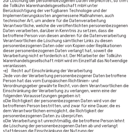
zur Löschung der personenbezogenen Daten verpflichtet, so trifft
die Tollkühn Warenhandelsgesellschaft mbH unter
Berücksichtigung der verfügbaren Technologie und der
Implementierungskosten angemessene Maßnahmen, auch
technischer Art, um andere für die Datenverarbeitung
Verantwortliche, welche die veröffentlichten personenbezogenen
Daten verarbeiten, darüber in Kenntnis zu setzen, dass die
betroffene Person von diesen anderen für die Datenverarbeitung
Verantwortlichen die Löschung sämtlicher Links zu diesen
personenbezogenen Daten oder von Kopien oder Replikationen
dieser personenbezogenen Daten verlangt hat, soweit die
Verarbeitung nicht erforderlich ist. Der Mitarbeiter der Tollkühn
Warenhandelsgesellschaft mbH wird im Einzelfall das Notwendige
veranlassen.
•e) Recht auf Einschränkung der Verarbeitung
Jede von der Verarbeitung personenbezogener Daten betroffene
Person hat das vom Europäischen Richtlinien- und
Verordnungsgeber gewährte Recht, von dem Verantwortlichen die
Einschränkung der Verarbeitung zu verlangen, wenn eine der
folgenden Voraussetzungen gegeben ist:
oDie Richtigkeit der personenbezogenen Daten wird von der
betroffenen Person bestritten, und zwar für eine Dauer, die es
dem Verantwortlichen ermöglicht, die Richtigkeit der
personenbezogenen Daten zu überprüfen.
oDie Verarbeitung ist unrechtmäßig, die betroffene Person lehnt
die Löschung der personenbezogenen Daten ab und verlangt
stattdessen die Einschränkung der Nutzung der